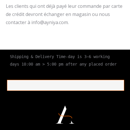
Les clients qui ont déjà payé leur commande par carte
de crédit devront échanger en magasin ou nous
contacter à
info@ayniya.com
.
Shipping & Delivery Time-day is 3~6 working 
days 10:00 am > 5:00 pm after any placed order 